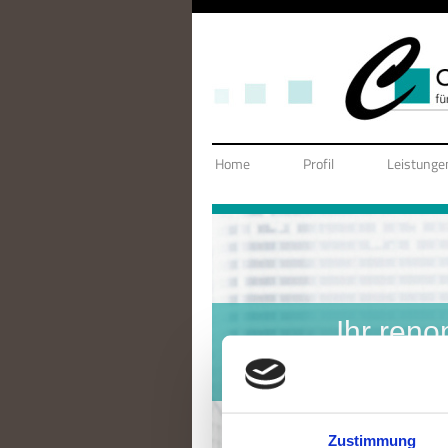
Home
Profil
Leistunge
Ihr ren
seit übe
Zustimmung