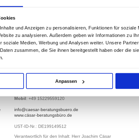
Cookies
nhalte und Anzeigen zu personalisieren, Funktionen für soziale
Website zu analysieren. Außerdem geben wir Informationen zu I
Impressum
r soziale Medien, Werbung und Analysen weiter. Unsere Partner
 Daten zusammen, die Sie ihnen bereitgestellt haben oder die s
n.
Cäsar Beratungsbüro
Joachim Cäsar
Höhenstrasse 16
76703 Kraichtal-Menzingen
Anpassen
Telefon
: +49 7250 921312
Telefax
: +49 7250 921311
Mobil
: +49 15229559120
info@caesar-beratungsbuero.de
e
www.cäsar-beratungsbüro.de
UST-ID-Nr.: DE199149512
Verantwortlich für den Inhalt: Herr Joachim Cäsar