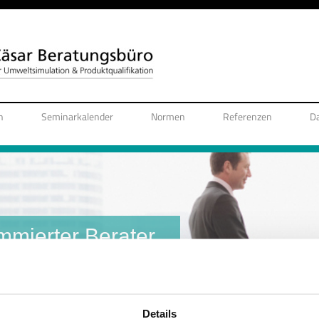
n
Seminarkalender
Normen
Referenzen
D
ommierter Berater
r 25 Jahren.
Details